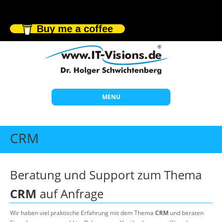
Buy me a coffee
MENU
Start
CRM
Themen
Beratung
Beratung und Support zum Thema
Individuelle Schulungen
CRM
auf Anfrage
Offene Seminare
Wir haben viel praktische Erfahrung mit dem Thema
CRM
und beraten
Wissen