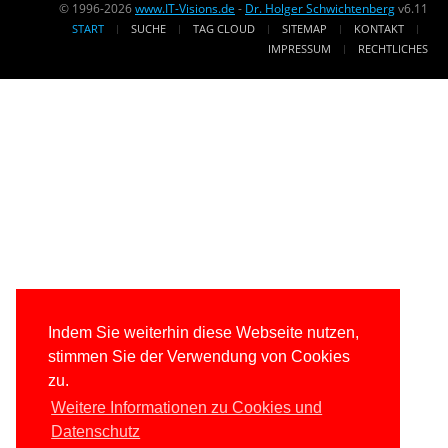
© 1996-2026
www.IT-Visions.de
-
Dr. Holger Schwichtenberg
v6.11
START
SUCHE
TAG CLOUD
SITEMAP
KONTAKT
IMPRESSUM
RECHTLICHES
Indem Sie weiterhin diese Webseite nutzen,
stimmen Sie der Verwendung von Cookies
zu.
Weitere Informationen zu Cookies und
Datenschutz