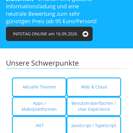
Informationsladung und eine
neutrale Bewertung zum sehr
günstigen Preis (ab 95 Euro/Person)!
INFOTAG ONLINE am 16.09.2026
Unsere Schwerpunkte
Aktuelle Themen
Web & Cloud
Apps /
Benutzeroberflächen /
Mobilplattformen
User Experience
.NET
JavaScript / TypeScript