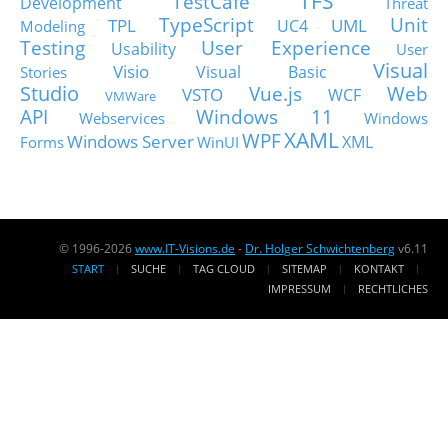
TFS
TestCafe
Development
Threat
TypeScript
Unit
TPL
UML
UC4
Modeling
Testing
User Experience
Usability
User
Visual
Visio
Visual Basic
Stories
Studio
Vue.js
Web
VSTO
WCF
VMWare
API
Windows 11
Webservices
Windows
XAML
WPF
Windows Server
XML
Forms
WinUI
© 1996-2026
www.IT-Visions.de
-
Dr. Holger Schwichtenberg
v6.11
START
SUCHE
TAG CLOUD
SITEMAP
KONTAKT
IMPRESSUM
RECHTLICHES