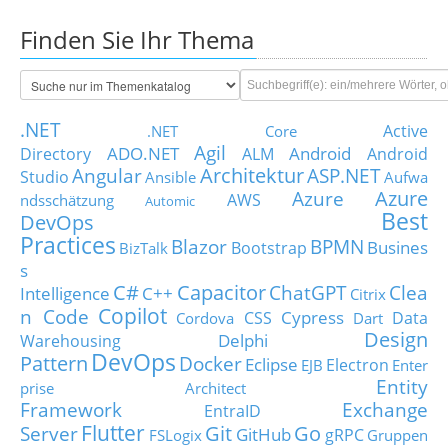
Finden Sie Ihr Thema
.NET
Active
.NET Core
Agil
ADO.NET
Android
Directory
ALM
Android
Architektur
Angular
ASP.NET
Studio
Ansible
Aufwa
Azure
Azure
AWS
ndsschätzung
Automic
Best
DevOps
Practices
Blazor
BPMN
Busines
Bootstrap
BizTalk
s
C#
Capacitor
ChatGPT
Clea
Intelligence
C++
Citrix
Copilot
n Code
Cypress
CSS
Data
Cordova
Dart
Design
Delphi
Warehousing
DevOps
Pattern
Docker
Eclipse
Electron
EJB
Enter
Entity
prise Architect
Framework
Exchange
EntraID
Flutter
Git
Go
Server
GitHub
gRPC
FSLogix
Gruppen