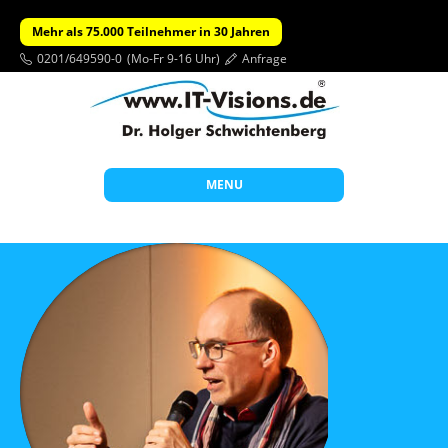
Mehr als 75.000 Teilnehmer in 30 Jahren
0201/649590-0
(Mo-Fr 9-16 Uhr)
Anfrage
MENU
Start
Themen
Beratung
Individuelle Schulungen
Offene Seminare
Wissen