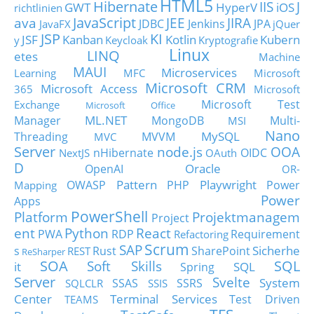
HTML5
Hibernate
IIS
J
GWT
HyperV
iOS
richtlinien
JavaScript
ava
JEE
JIRA
JDBC
Jenkins
JPA
JavaFX
jQuer
JSP
KI
JSF
Kanban
Kotlin
Kubern
y
Keycloak
Kryptografie
Linux
LINQ
etes
Machine
MAUI
Microservices
Learning
MFC
Microsoft
Microsoft CRM
Microsoft Access
365
Microsoft
Microsoft Test
Exchange
Microsoft Office
ML.NET
Manager
MongoDB
Multi-
MSI
Nano
MySQL
Threading
MVVM
MVC
Server
node.js
OOA
nHibernate
OIDC
NextJS
OAuth
D
Oracle
OpenAI
OR-
Pattern
Playwright
OWASP
PHP
Power
Mapping
Power
Apps
PowerShell
Platform
Projektmanagem
Project
ent
Python
React
PWA
RDP
Requirement
Refactoring
Scrum
SAP
Sicherhe
s
Rust
SharePoint
REST
ReSharper
SOA
SQL
Soft Skills
it
SQL
Spring
Server
Svelte
System
SSAS
SSRS
SQLCLR
SSIS
Center
Terminal Services
Test Driven
TEAMS