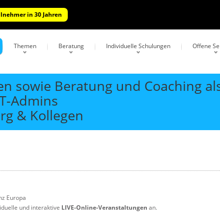
ilnehmer in 30 Jahren
Themen
Beratung
Individuelle Schulungen
Offene S
gen sowie Beratung und Coaching a
IT-Admins
rg & Kollegen
nz Europa
iduelle und interaktive
LIVE-Online-Veranstaltungen
an.