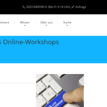
0201/649590-0
(Mo-Fr 9-16 Uhr)
Anfrage
eminare
Wissen
Über uns
Suche
ls Online-Workshops