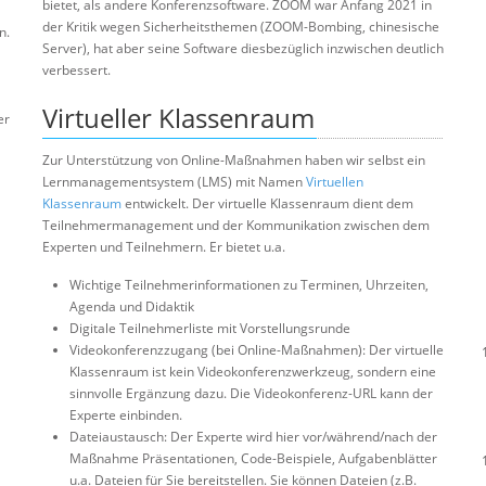
bietet, als andere Konferenzsoftware. ZOOM war Anfang 2021 in
der Kritik wegen Sicherheitsthemen (ZOOM-Bombing, chinesische
n.
Server), hat aber seine Software diesbezüglich inzwischen deutlich
verbessert.
Virtueller Klassenraum
er
Zur Unterstützung von Online-Maßnahmen haben wir selbst ein
Lernmanagementsystem (LMS) mit Namen
Virtuellen
Klassenraum
entwickelt. Der virtuelle Klassenraum dient dem
Teilnehmermanagement und der Kommunikation zwischen dem
Experten und Teilnehmern. Er bietet u.a.
Wichtige Teilnehmerinformationen zu Terminen, Uhrzeiten,
Agenda und Didaktik
Digitale Teilnehmerliste mit Vorstellungsrunde
Videokonferenzzugang (bei Online-Maßnahmen): Der virtuelle
Klassenraum ist kein Videokonferenzwerkzeug, sondern eine
sinnvolle Ergänzung dazu. Die Videokonferenz-URL kann der
Experte einbinden.
Dateiaustausch: Der Experte wird hier vor/während/nach der
Maßnahme Präsentationen, Code-Beispiele, Aufgabenblätter
u.a. Dateien für Sie bereitstellen. Sie können Dateien (z.B.