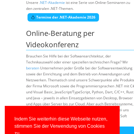
Unsere
.NET-Akademie
ist eine Serie von Online-Seminaren zu
den zentralen .NET-Themen.
Termine der .NET-Akademie 2026
Online-Beratung per
Videokonferenz
Brauchen Sie Hilfe bei der Softwarearchitektur, der
Technikauswahl oder einer speziellen technischen Frage? Wir
beraten
Unternehmen jeder Größe bei der Softwareentwicklung
sowie der Einrichtung und dem Betrieb von Anwendungen und
Netzwerken. Thematisch sind unsere Schwerpunkte alle Produkt
der Firma Microsoft sowie die Programmiersprachen .NET mit C
und Visual Basic, JavaScript/TypeScript, Python, Dart, C/C++, Rust
und Java – jeweils in allen Einsatzgebieten von Desktop, Browser
und Apps über Server bis zur Cloud. Aber auch Betriebssysteme,
Datenbanken, DevOps und Server-Produkte finden Sie bei uns
neben Grundlagenthemen der Softwareentwicklung und Soft
Indem Sie weiterhin diese Webseite nutzen,
Skills.
stimmen Sie der Verwendung von Cookies
Unverbindliches Online-Beratungsangebot
zu.