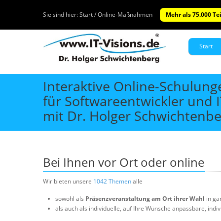
Sie sind hier:
Start / Online-Maßnahmen
Mehr als 75.000 Te
Start
Interaktive Online-Schulun
für Softwareentwickler und 
mit Dr. Holger Schwichtenbe
Bei Ihnen vor Ort oder online
Wir bieten unsere
1042 Themen
alle
sowohl als
Präsenzveranstaltung am Ort ihrer Wahl
in ga
als auch als individuelle, auf Ihre Wünsche anpassbare, indiv