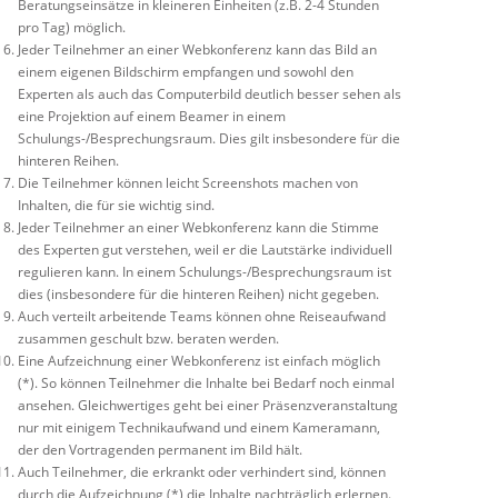
Beratungseinsätze in kleineren Einheiten (z.B. 2-4 Stunden
pro Tag) möglich.
Jeder Teilnehmer an einer Webkonferenz kann das Bild an
einem eigenen Bildschirm empfangen und sowohl den
Experten als auch das Computerbild deutlich besser sehen als
eine Projektion auf einem Beamer in einem
Schulungs-/Besprechungsraum. Dies gilt insbesondere für die
hinteren Reihen.
Die Teilnehmer können leicht Screenshots machen von
Inhalten, die für sie wichtig sind.
Jeder Teilnehmer an einer Webkonferenz kann die Stimme
des Experten gut verstehen, weil er die Lautstärke individuell
regulieren kann. In einem Schulungs-/Besprechungsraum ist
dies (insbesondere für die hinteren Reihen) nicht gegeben.
Auch verteilt arbeitende Teams können ohne Reiseaufwand
zusammen geschult bzw. beraten werden.
Eine Aufzeichnung einer Webkonferenz ist einfach möglich
(*). So können Teilnehmer die Inhalte bei Bedarf noch einmal
ansehen. Gleichwertiges geht bei einer Präsenzveranstaltung
nur mit einigem Technikaufwand und einem Kameramann,
der den Vortragenden permanent im Bild hält.
Auch Teilnehmer, die erkrankt oder verhindert sind, können
durch die Aufzeichnung (*) die Inhalte nachträglich erlernen.