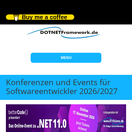
Buy me a coffee
MENU
Start
Konferenzen und Events für
Themen
Softwareentwickler 2026/2027
Beratung
Individuelle Schulungen
Offene Seminare
Wissen