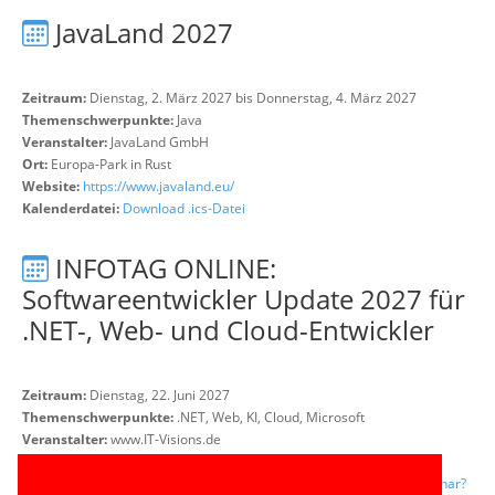
JavaLand 2027
Zeitraum:
Dienstag, 2. März 2027 bis Donnerstag, 4. März 2027
Themenschwerpunkte:
Java
Veranstalter:
JavaLand GmbH
Ort:
Europa-Park in Rust
Website:
https://www.javaland.eu/
Kalenderdatei:
Download .ics-Datei
INFOTAG ONLINE:
Softwareentwickler Update 2027 für
.NET-, Web- und Cloud-Entwickler
Zeitraum:
Dienstag, 22. Juni 2027
Themenschwerpunkte:
.NET, Web, KI, Cloud, Microsoft
Veranstalter:
www.IT-Visions.de
Ort:
Online-Event mit ZOOM
Website:
https://www.it-visions.de/Produkte/Seminare/OffenesSeminar?