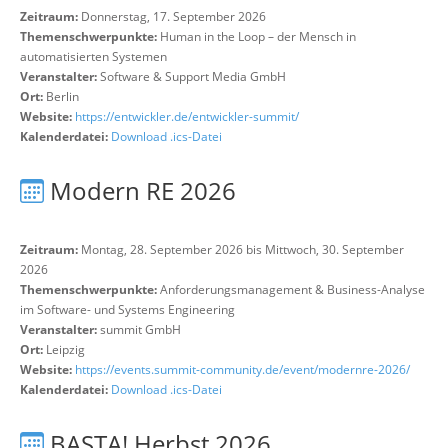
Zeitraum:
Donnerstag, 17. September 2026
Themenschwerpunkte:
Human in the Loop – der Mensch in
automatisierten Systemen
Veranstalter:
Software & Support Media GmbH
Ort:
Berlin
Website:
https://entwickler.de/entwickler-summit/
Kalenderdatei:
Download .ics-Datei
Modern RE 2026
Zeitraum:
Montag, 28. September 2026 bis Mittwoch, 30. September
2026
Themenschwerpunkte:
Anforderungsmanagement & Business-Analyse
im Software- und Systems Engineering
Veranstalter:
summit GmbH
Ort:
Leipzig
Website:
https://events.summit-community.de/event/modernre-2026/
Kalenderdatei:
Download .ics-Datei
BASTA! Herbst 2026