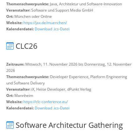
Themenschwerpunkte:
Java, Architektur und Software-Innovation
Veranstalter:
Software und Support Media GmbH
Ort:
München oder Online
Website:
https://jax.de/muenchen/
Kalenderdatei:
Download .ics-Datei
CLC26
Zeitraum:
Mittwoch, 11. November 2026 bis Donnerstag, 12. November
2026
Themenschwerpunkte:
Developer Experience, Platform Engineering
und Software Delivery
Veranstalter:
iX, Heise Developer, dPunkt Verlag
Ort:
Mannheim
Website:
https://clc-conference.eu/
Kalenderdatei:
Download .ics-Datei
Software Architectur Gathering