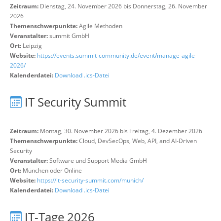
Zeitraum:
Dienstag, 24. November 2026 bis Donnerstag, 26. November
2026
Themenschwerpunkte:
Agile Methoden
Veranstalter:
summit GmbH
Ort:
Leipzig
Website:
https://events.summit-community.de/event/manage-agile-
2026/
Kalenderdatei:
Download .ics-Datei
IT Security Summit
Zeitraum:
Montag, 30. November 2026 bis Freitag, 4. Dezember 2026
Themenschwerpunkte:
Cloud, DevSecOps, Web, API, and AI-Driven
Security
Veranstalter:
Software und Support Media GmbH
Ort:
München oder Online
Website:
https://it-security-summit.com/munich/
Kalenderdatei:
Download .ics-Datei
IT-Tage 2026