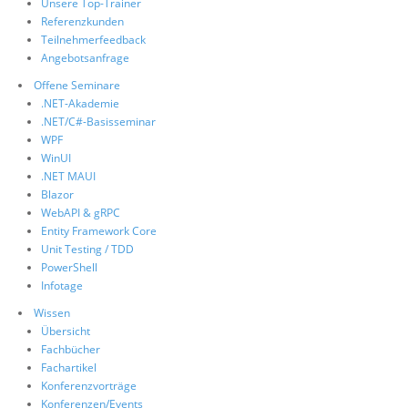
Unsere Top-Trainer
Referenzkunden
Teilnehmerfeedback
Angebotsanfrage
Offene Seminare
.NET-Akademie
.NET/C#-Basisseminar
WPF
WinUI
.NET MAUI
Blazor
WebAPI & gRPC
Entity Framework Core
Unit Testing / TDD
PowerShell
Infotage
Wissen
Übersicht
Fachbücher
Fachartikel
Konferenzvorträge
Konferenzen/Events