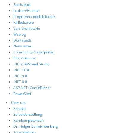
Spickzettel
Lexikon/Glossar
Programmcodebibliothek
Fallbeispiele
Versionshistorie
Weblog
Downloads
Newsletter
Community-/Leserportal
Registrierung
.NET/C#/Visual Studio
.NET 10.0
.NET 9.0
.NET 8.0
ASP.NET (Core)/Blazor
PowerShell
Über uns
Kontakt
Selbstdarstellung
Kernkompetenzen
Dr. Holger Schwichtenberg
Top-Experten