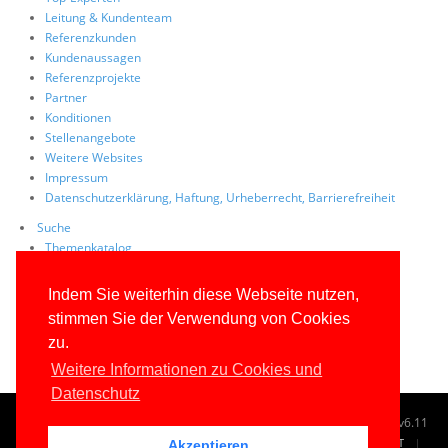
Leitung & Kundenteam
Referenzkunden
Kundenaussagen
Referenzprojekte
Partner
Konditionen
Stellenangebote
Weitere Websites
Impressum
Datenschutzerklärung, Haftung, Urheberrecht, Barrierefreiheit
Suche
Themenkatalog
Tag Cloud
Volltextsuche
Indem Sie weiterhin diese Webseite nutzen,
Site Map
stimmen Sie der Verwendung von Cookies
FAQs
zu.
Weitere Informationen zu Cookies und
Datenschutz
© 1996-2026
www.IT-Visions.de
-
Dr. Holger Schwichtenberg
v6.11
START
SUCHE
TAG CLOUD
SITEMAP
KONTAKT
Akzeptieren