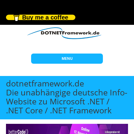
Buy me a coffee
MENU
Start
dotnetframework.de
Themen
Die unabhängige deutsche Info-
Website zu Microsoft .NET /
Beratung
.NET Core / .NET Framework
Individuelle Schulungen
Offene Seminare
Wissen