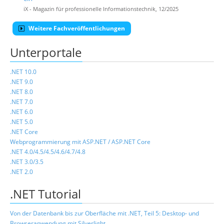
iX - Magazin für professionelle Informationstechnik, 12/2025
Weitere Fachveröffentlichungen
Unterportale
.NET 10.0
.NET 9.0
.NET 8.0
.NET 7.0
.NET 6.0
.NET 5.0
.NET Core
Webprogrammierung mit ASP.NET / ASP.NET Core
.NET 4.0/4.5/4.5/4.6/4.7/4.8
.NET 3.0/3.5
.NET 2.0
.NET Tutorial
Von der Datenbank bis zur Oberfläche mit .NET, Teil 5: Desktop- und
Browseranwendung mit Silverlight