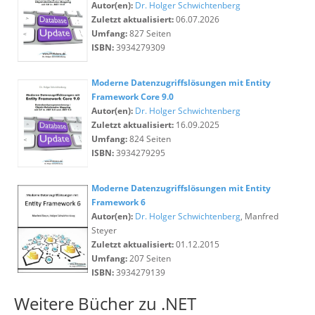
Autor(en):
Dr. Holger Schwichtenberg
Zuletzt aktualisiert:
06.07.2026
Umfang:
827 Seiten
ISBN:
3934279309
Moderne Datenzugriffslösungen mit Entity
Framework Core 9.0
Autor(en):
Dr. Holger Schwichtenberg
Zuletzt aktualisiert:
16.09.2025
Umfang:
824 Seiten
ISBN:
3934279295
Moderne Datenzugriffslösungen mit Entity
Framework 6
Autor(en):
Dr. Holger Schwichtenberg
, Manfred
Steyer
Zuletzt aktualisiert:
01.12.2015
Umfang:
207 Seiten
ISBN:
3934279139
Weitere Bücher zu .NET