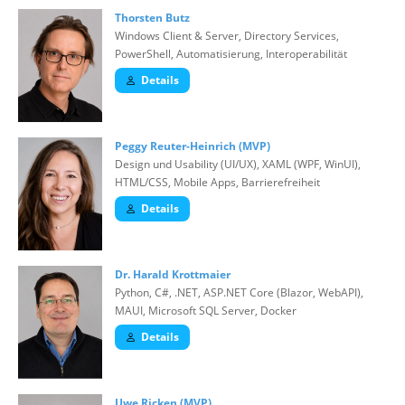
Thorsten Butz
Windows Client & Server, Directory Services,
PowerShell, Automatisierung, Interoperabilität
Details
Peggy Reuter-Heinrich (MVP)
Design und Usability (UI/UX), XAML (WPF, WinUI),
HTML/CSS, Mobile Apps, Barrierefreiheit
Details
Dr. Harald Krottmaier
Python, C#, .NET, ASP.NET Core (Blazor, WebAPI),
MAUI, Microsoft SQL Server, Docker
Details
Uwe Ricken (MVP)