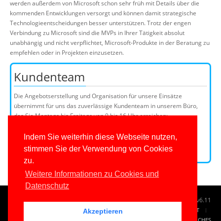
werden außerdem von Microsoft schon sehr früh mit Details über die
kommenden Entwicklungen versorgt und können damit strategische
Technologieentscheidungen besser unterstützen. Trotz der engen
Verbindung zu Microsoft sind die MVPs in Ihrer Tätigkeit absolut
unabhängig und nicht verpflichtet, Microsoft-Produkte in der Beratung zu
empfehlen oder in Projekten einzusetzen.
Kundenteam
Die Angebotserstellung und Organisation für unsere Einsätze
übernimmt für uns das zuverlässige Kundenteam in unserem Büro,
das Sie Montags bis Freitags von 9 bis 16 Uhr erreichen:
Telefon: 0201/649590-0
E-Mail:
Indem Sie weiterhin diese Webseite nutzen,
stimmen Sie der Verwendung von Cookies
Kundenteammitglieder
zu.
Weitere Informationen zu Cookies und
Datenschutz
© 1996-2026
www.IT-Visions.de
-
Dr. Holger Schwichtenberg
v6.11
START
SUCHE
TAG CLOUD
SITEMAP
KONTAKT
Akzeptieren
IMPRESSUM
RECHTLICHES