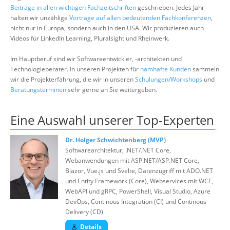
Über uns
Beiträge in allen wichtigen Fachzeitschriften
geschrieben. Jedes Jahr
halten wir unzählige
Vorträge auf allen bedeutenden Fachkonferenzen
,
Suche
nicht nur in Europa, sondern auch in den USA. Wir produzieren auch
Videos für LinkedIn Learning, Pluralsight und Rheinwerk.
Im Hauptberuf sind wir Softwareentwickler, -architekten und
Technologieberater. In unseren Projekten für
namhafte Kunden
sammeln
wir die Projekterfahrung, die wir in unseren
Schulungen/Workshops
und
Beratungsterminen
sehr gerne an Sie weitergeben.
Eine Auswahl unserer Top-Experten
Dr. Holger Schwichtenberg (MVP)
Softwarearchitektur, .NET/.NET Core,
Webanwendungen mit ASP.NET/ASP.NET Core,
Blazor, Vue.js und Svelte, Datenzugriff mit ADO.NET
und Entity Framework (Core), Webservices mit WCF,
WebAPI und gRPC, PowerShell, Visual Studio, Azure
DevOps, Continous Integration (CI) und Continous
Delivery (CD)
Details