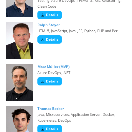
Testing, Azure DevOps (TFS/VSTS), Git, Refactoring,
Clean Code
Details
Ralph Steyer
HTML5, JavaScript, Java, JEE, Python, PHP und Perl
Details
Marc Müller (MVP)
Azure DevOps, .NET
Details
Thomas Becker
Java, Microservices, Application Server, Docker,
Kubernetes, DevOps
Details