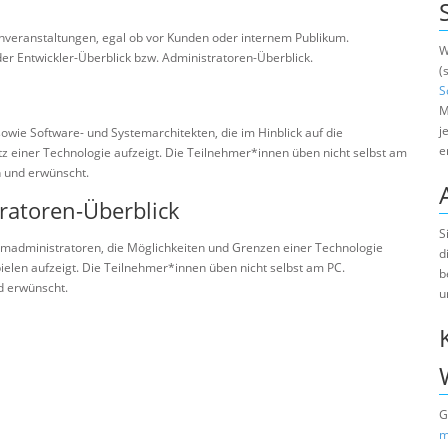
enveranstaltungen, egal ob vor Kunden oder internem Publikum.
W
er Entwickler-Überblick bzw. Administratoren-Überblick.
(
S
M
j
sowie Software- und Systemarchitekten, die im Hinblick auf die
e
 einer Technologie aufzeigt. Die Teilnehmer*innen üben nicht selbst am
h und erwünscht.
ratoren-Überblick
S
temadministratoren, die Möglichkeiten und Grenzen einer Technologie
d
elen aufzeigt. Die Teilnehmer*innen üben nicht selbst am PC.
b
d erwünscht.
u
G
m