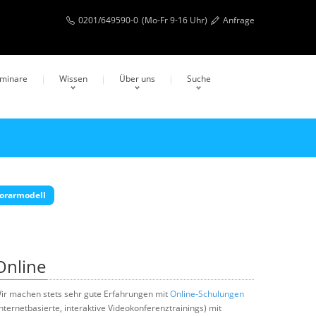
0201/649590-0
(Mo-Fr 9-16 Uhr)
Anfrage
eminare
Wissen
Über uns
Suche
orarmodell
Online
ir machen stets sehr gute Erfahrungen mit
Online-Schulungen
internetbasierte, interaktive Videokonferenztrainings) mit