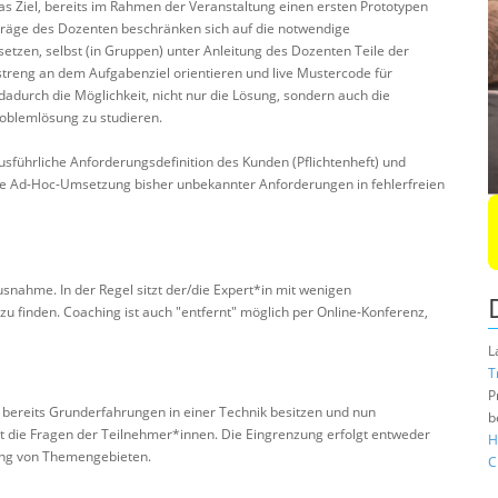
 Ziel, bereits im Rahmen der Veranstaltung einen ersten Prototypen
rträge des Dozenten beschränken sich auf die notwendige
etzen, selbst (in Gruppen) unter Anleitung des Dozenten Teile der
 streng an dem Aufgabenziel orientieren und live Mustercode für
adurch die Möglichkeit, nicht nur die Lösung, sondern auch die
oblemlösung zu studieren.
usführliche Anforderungsdefinition des Kunden (Pflichtenheft) und
ne Ad-Hoc-Umsetzung bisher unbekannter Anforderungen in fehlerfreien
snahme. In der Regel sitzt der/die Expert*in mit wenigen
u finden. Coaching ist auch "entfernt" möglich per Online-Konferenz,
L
T
P
 bereits Grunderfahrungen in einer Technik besitzen und nun
b
 die Fragen der Teilnehmer*innen. Die Eingrenzung erfolgt entweder
H
ung von Themengebieten.
C