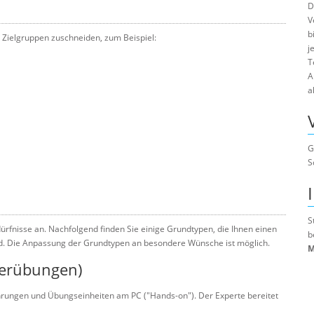
D
V
b
 Zielgruppen zuschneiden, zum Beispiel:
j
T
A
a
G
S
S
rfnisse an. Nachfolgend finden Sie einige Grundtypen, die Ihnen einen
b
nd. Die Anpassung der Grundtypen an besondere Wünsche ist möglich.
M
merübungen)
hrungen und Übungseinheiten am PC ("Hands-on"). Der Experte bereitet