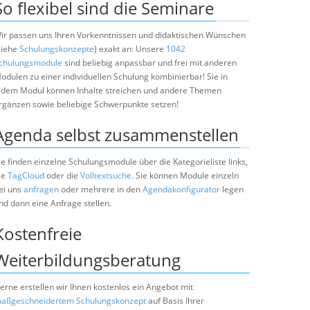
So flexibel sind die Seminare
ir passen uns Ihren Vorkenntnissen und didaktischen Wünschen
siehe
Schulungskonzepte
) exakt an: Unsere
1042
chulungsmodule
sind beliebig anpassbar und frei mit anderen
odulen zu einer individuellen Schulung kombinierbar! Sie in
edem Modul können Inhalte streichen und andere Themen
rgänzen sowie beliebige Schwerpunkte setzen!
Agenda selbst zusammenstellen
ie finden einzelne Schulungsmodule über die Kategorieliste links,
ie
TagCloud
oder die
Volltextsuche
. Sie können Module einzeln
ei uns
anfragen
oder mehrere in den
Agendakonfigurator
legen
nd dann eine Anfrage stellen.
Kostenfreie
Weiterbildungsberatung
erne erstellen wir Ihnen kostenlos ein Angebot mit
aßgeschneidertem Schulungskonzept
auf Basis Ihrer