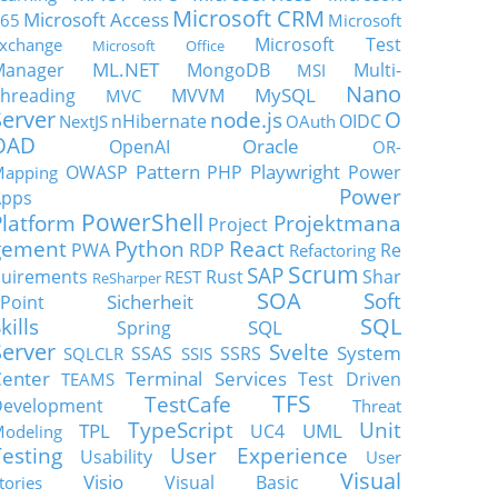
Microsoft CRM
Microsoft Access
65
Microsoft
Microsoft Test
xchange
Microsoft Office
ML.NET
Manager
MongoDB
Multi-
MSI
Nano
MySQL
hreading
MVVM
MVC
Server
node.js
O
nHibernate
OIDC
NextJS
OAuth
OAD
Oracle
OpenAI
OR-
Pattern
Playwright
OWASP
PHP
Power
apping
Power
Apps
PowerShell
Platform
Projektmana
Project
gement
Python
React
PWA
RDP
Re
Refactoring
Scrum
SAP
uirements
Rust
Shar
REST
ReSharper
SOA
Soft
Sicherheit
Point
SQL
kills
SQL
Spring
Server
Svelte
System
SSAS
SSRS
SQLCLR
SSIS
enter
Terminal Services
Test Driven
TEAMS
TFS
TestCafe
Development
Threat
TypeScript
Unit
TPL
UML
UC4
odeling
Testing
User Experience
Usability
User
Visual
Visio
Visual Basic
tories