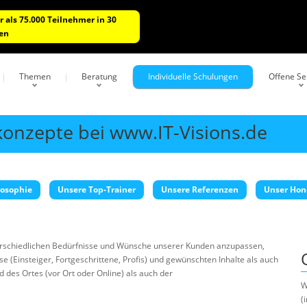
 als 75.000 Teilnehmer in 30
en
Themen
Beratung
Individuelle Schulungen
Offene S
konzepte bei www.IT-Visions.de
losophie
Unsere Top-Trainer
Unsere Referenzen
Unser Hon
terschiedlichen Bedürfnisse und Wünsche unserer Kunden anzupassen,
e (Einsteiger, Fortgeschrittene, Profis) und gewünschten Inhalte als auch
d des Ortes (vor Ort oder Online) als auch der
W
(