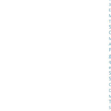
3
E
T
M
q
e
S
C
M
S