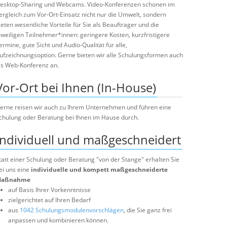
esktop-Sharing und Webcams. Video-Konferenzen schonen im
ergleich zum Vor-Ort-Einsatz nicht nur die Umwelt, sondern
ieten wesentliche Vorteile für Sie als Beauftrager und die
eweiligen Teilnehmer*innen: geringere Kosten, kurzfristigere
ermine, gute Sicht und Audio-Qualität für alle,
ufzeichnungsoption. Gerne bieten wir alle Schulungsformen auch
ls Web-Konferenz an.
Vor-Ort bei Ihnen (In-House)
erne reisen wir auch zu Ihrem Unternehmen und führen eine
chulung oder Beratung bei Ihnen im Hause durch.
Individuell und maßgeschneidert
tatt einer Schulung oder Beratung "von der Stange" erhalten Sie
ei uns eine
individuelle und kompett maßgeschneiderte
aßnahme
auf Basis Ihrer Vorkenntnisse
zielgerichtet auf Ihren Bedarf
aus
1042 Schulungsmodulenvorschlägen
, die Sie ganz frei
anpassen und kombinieren können.