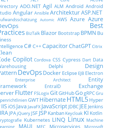
Agil
ADO.NET
Android
irectory
ALM
Android
Architektur
Angular
ASP.NET
tudio
Ansible
Azure
Azure
AWS
ufwandsschätzung
Automic
Best
DevOps
Practices
Blazor
BPMN
Bu
Bootstrap
BizTalk
iness
C#
Capacitor
ChatGPT
ntelligence
C++
Citrix
Clean
Copilot
Code
Cypress
CSS
Data
Cordova
Dart
Design
Delphi
Warehousing
DevOps
Pattern
Docker
Eclipse
Electron
EJB
Entity
Enterprise Architect
Framework
Exchange
EntraID
Flutter
Git
Go
Server
GitHub
gRPC
FSLogix
Gru
HTML5
Hibernate
GWT
Hyper
penrichtlinien
JavaScript
IIS
Java
JEE
V
iOS
JDBC
Jenkins
JavaFX
JSP
KI
JIRA
JSF
Kanban
Kotlin
JPA
jQuery
Keycloak
Linux
LINQ
Kubernetes
ryptografie
Machine
MAUI
Microservices
earning
MFC
Microsoft