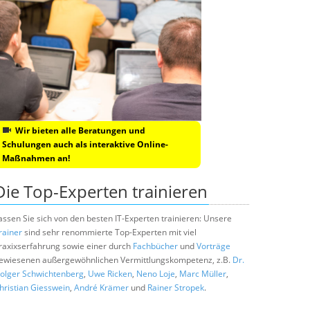
Wir bieten alle Beratungen und
Schulungen auch als interaktive Online-
Maßnahmen an!
Die Top-Experten trainieren
assen Sie sich von den besten IT-Experten trainieren: Unsere
rainer
sind sehr renommierte Top-Experten mit viel
raxixserfahrung sowie einer durch
Fachbücher
und
Vorträge
ewiesenen außergewöhnlichen Vermittlungskompetenz, z.B.
Dr.
olger Schwichtenberg
,
Uwe Ricken
,
Neno Loje
,
Marc Müller
,
hristian Giesswein
,
André Krämer
und
Rainer Stropek
.