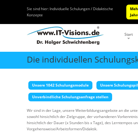
Sie sind hier:
Individuelle Schulungen / Didaktische
Mehr
Konzepte
Jahr
Start
Die individuellen Schulungs
Unsere 1042 Schulungsmodule
Unsere Schulungspi
Unverbindliche Schulungsanfrage stellen
Wir sind in der Lage, unsere Weiterbildungsangebote an die un
sowohl hinsichtlich der Zielgruppe, der vorhandenen Vorkenntniss
hinsichtlich der Dauer (x Stunden bis x Tage), des Lerntempos un
Vorgehensweise/Arbeitsformen/Didaktik.