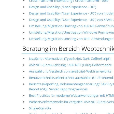
Cross-Plattform-Entwicklung / Cross-Plattform-Tools
Design und Usability ("User Experience - UX")
Design und Usability ("User Experience - UX") von m
Design und Usability ("User Experience - UX") von XA
Umstellung/Migration/Umstieg von ASP.NET-Anwendung
Umstellung/Migration/Umstieg von Windows Forms-An
Umstellung/Migration/Umstieg von WPF-Anwendungen 
Beratung im Bereich Webtechni
JavaScript-Alternativen (TypeScript, Dart, CoffeeScript)
ASP.NET (Core)-Leistung / ASP.NET (Core)-Performance
Auswahl und Vergleich von JavaScript-Webframeworks
Benutzerschnittstellentechnik auswählen (UI-/Frontend
Berichte (Reporting, Dokumentengenerierung): SAP Cryst
Reports/SQL Server Reporting Services
Best Practices für moderne Webanwendungen mit HTML5
Webserverframeworks im Vergleich: ASP.NET (Core) vers
Single-Sign-On