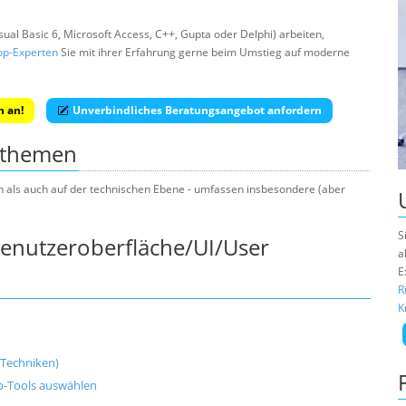
ual Basic 6, Microsoft Access, C++, Gupta oder Delphi) arbeiten,
op-Experten
Sie mit ihrer Erfahrung gerne beim Umstieg auf moderne
n an!
Unverbindliches Beratungsangebot anfordern
sthemen
n als auch auf der technischen Ebene - umfassen insbesondere (aber
S
enutzeroberfläche/UI/User
a
E
R
K
-Techniken)
-Tools auswählen