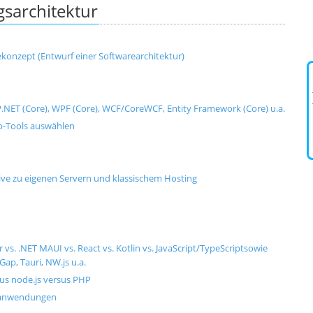
sarchitektur
onzept (Entwurf einer Softwarearchitektur)
SP.NET (Core), WPF (Core), WCF/CoreWCF, Entity Framework (Core) u.a.
-Tools auswählen
tive zu eigenen Servern und klassischem Hosting
s. .NET MAUI vs. React vs. Kotlin vs. JavaScript/TypeScriptsowie
ap, Tauri, NW.js u.a.
us node.js versus PHP
banwendungen