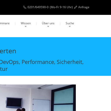
0201/649590-0
(Mo-Fr 9-16 Uhr)
Anfrage
eminare
Wissen
Über uns
Suche
erten
evOps, Performance, Sicherheit,
ktur