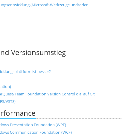
ungsentwicklung (Microsoft-Werkzeuge und/oder
und Versionsumstieg
cklungsplattform ist besser?
ation)
rQuest/Team Foundation Version Control o.ä. auf Git
TFS/VSTS)
erformance
dows Presentation Foundation (WPF)
ndows Communication Foundation (WCF)