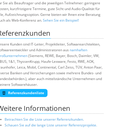
ür Sie als Beauftrager und die jeweiligen Teilnehmer: geringere
osten, kurzfristigere Termine, gute Sicht und Audio-Qualität für
lle, Aufzeichnungsoption. Gerne bieten wir Ihnen eine Beratung
uch als Web-Konferenz an.
Sehen Sie ein Beispiel!
Referenzkunden
nsere Kunden sind IT-Leiter, Projektleiter, Softwarearchitekten,
oftwareentwickler und Administratoren aus
namhaften
roßunternehmen
(Siemens, REWE, Bayer, Bosch, Daimler, VW,
BUS, 1&1, ThyssenKrupp, Haufe-Lexware, Festo, RWE, AOK,
raunhofer, Leica, Mobil, Continental, Carl Zeiss, TÜV, Anton Paar,
iverse Banken und Versicherungen sowie mehrere Bundes- und
andesbehörden.), aber auch mittelständische Unternehmen und
leinere Softwarehäuser.
Referenzkundenliste
Weitere Informationen
Betrachten Sie die Liste unserer Referenzkunden.
Schauen Sie auf die lange Liste unserer Referenzprojekte.