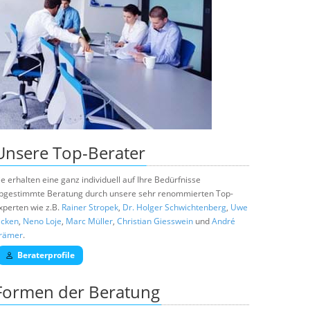
Unsere
Top-Berater
ie erhalten eine ganz individuell auf Ihre Bedürfnisse
bgestimmte Beratung durch unsere sehr renommierten Top-
xperten wie z.B.
Rainer Stropek
,
Dr. Holger Schwichtenberg
,
Uwe
icken
,
Neno Loje
,
Marc Müller
,
Christian Giesswein
und
André
rämer
.
Beraterprofile
Formen der Beratung