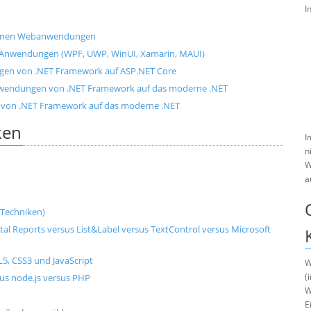
I
odernen Webanwendungen
ML-Anwendungen (WPF, UWP, WinUI, Xamarin, MAUI)
en von .NET Framework auf ASP.NET Core
wendungen von .NET Framework auf das moderne .NET
von .NET Framework auf das moderne .NET
ken
I
n
W
a
-Techniken)
al Reports versus List&Label versus TextControl versus Microsoft
, CSS3 und JavaScript
W
(
us node.js versus PHP
W
E