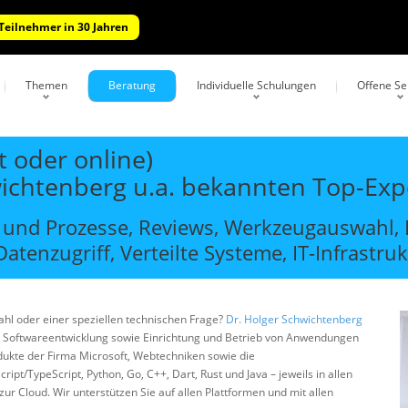
 Teilnehmer in 30 Jahren
Themen
Beratung
Individuelle Schulungen
Offene S
t oder online)
wichtenberg u.a. bekannten Top-Exp
und Prozesse, Reviews, Werkzeugauswahl, D
atenzugriff, Verteilte Systeme, IT-Infrastru
ahl oder einer speziellen technischen Frage?
Dr. Holger Schwichtenberg
 Softwareentwicklung sowie Einrichtung und Betrieb von Anwendungen
dukte der Firma Microsoft, Webtechniken sowie die
t/TypeScript, Python, Go, C++, Dart, Rust und Java – jeweils in allen
r Cloud. Wir unterstützen Sie auf allen Plattformen und mit allen