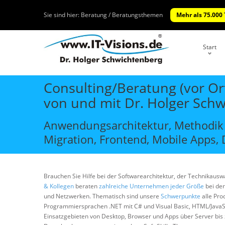
Sie sind hier:
Beratung / Beratungsthemen
Mehr als 75.000
Start
Consulting/Beratung (vor Or
von und mit Dr. Holger Sch
Anwendungsarchitektur, Methodik 
Migration, Frontend, Mobile Apps, D
Brauchen Sie Hilfe bei der Softwarearchitektur, der Technikausw
& Kollegen
beraten
zahlreiche Unternehmen jeder Größe
bei der
und Netzwerken. Thematisch sind unsere
Schwerpunkte
alle Pro
Programmiersprachen .NET mit C# und Visual Basic, HTML/JavaScrip
Einsatzgebieten von Desktop, Browser und Apps über Server bis zu