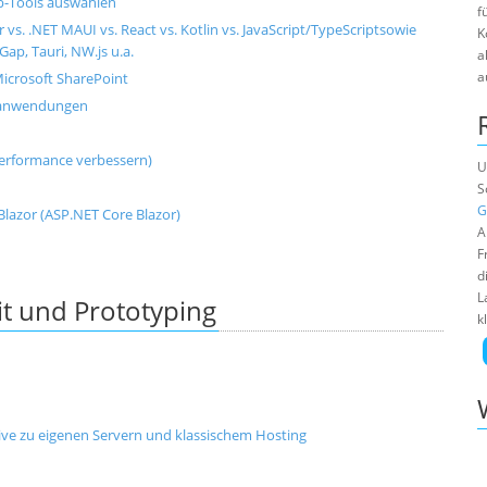
-Tools auswählen
f
s. .NET MAUI vs. React vs. Kotlin vs. JavaScript/TypeScriptsowie
K
ap, Tauri, NW.js u.a.
a
a
icrosoft SharePoint
banwendungen
erformance verbessern)
U
S
G
zor (ASP.NET Core Blazor)
A
F
d
L
t und Prototyping
k
tive zu eigenen Servern und klassischem Hosting