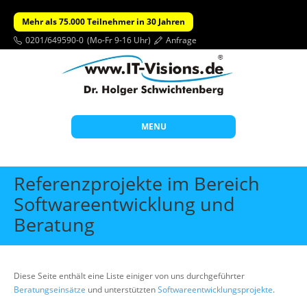
Mehr als 75.000 Teilnehmer in 30 Jahren
0201/649590-0
(Mo-Fr 9-16 Uhr)
Anfrage
MENU
Start
Referenzprojekte im Bereich
Themen
Softwareentwicklung und
Beratung
Beratung
Individuelle Schulungen
Offene Seminare
Diese Seite enthält eine Liste einiger von uns durchgeführter
Beratungseinsätze
und unterstützten
Softwareentwicklungsprojekte
.
Wissen