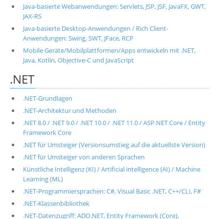
Java-basierte Webanwendungen: Servlets, JSP, JSF, JavaFX, GWT,
JAX-RS
Java-basierte Desktop-Anwendungen / Rich Client-
Anwendungen: Swing, SWT, JFace, RCP
Mobile Geräte/Mobilplattformen/Apps entwickeln mit .NET,
Java, Kotlin, Objective-C und JavaScript
.NET
.NET-Grundlagen
.NET-Architektur und Methoden
.NET 8.0 / .NET 9.0 / .NET 10.0 / .NET 11.0 / ASP.NET Core / Entity
Framework Core
.NET für Umsteiger (Versionsumstieg auf die aktuellste Version)
.NET für Umsteiger von anderen Sprachen
Künstliche Intelligenz (KI) / Artificial intelligence (AI) / Machine
Learning (ML)
.NET-Programmiersprachen: C#, Visual Basic .NET, C++/CLI, F#
.NET-Klassenbibliothek
.NET-Datenzugriff: ADO.NET, Entity Framework (Core),