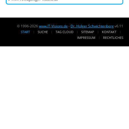
© 1996-2026
www.IT-Visions.de
-
Dr. Holger Schwichtenberg
v6.11
START
SUCHE
TAG CLOUD
SITEMAP
KONTAKT
IMPRESSUM
RECHTLICHES