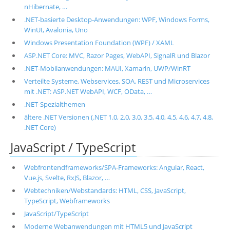
nHibernate, …
.NET-basierte Desktop-Anwendungen: WPF, Windows Forms,
WinUI, Avalonia, Uno
Windows Presentation Foundation (WPF) / XAML
ASP.NET Core: MVC, Razor Pages, WebAPI, SignalR und Blazor
.NET-Mobilanwendungen: MAUI, Xamarin, UWP/WinRT
Verteilte Systeme, Webservices, SOA, REST und Microservices
mit .NET: ASP.NET WebAPI, WCF, OData, …
.NET-Spezialthemen
ältere .NET Versionen (.NET 1.0, 2.0, 3.0, 3.5, 4.0, 4.5, 4.6, 4.7, 4.8,
.NET Core)
JavaScript / TypeScript
Webfrontendframeworks/SPA-Frameworks: Angular, React,
Vue.js, Svelte, RxJS, Blazor, …
Webtechniken/Webstandards: HTML, CSS, JavaScript,
TypeScript, Webframeworks
JavaScript/TypeScript
Moderne Webanwendungen mit HTML5 und JavaScript