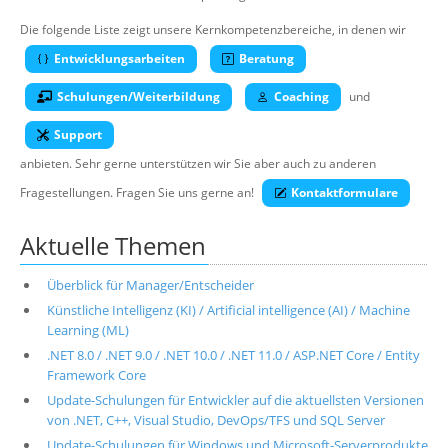
Über uns
Die folgende Liste zeigt unsere Kernkompetenzbereiche, in denen wir
Suche
Entwicklungsarbeiten
Beratung
Schulungen/Weiterbildung
Coaching
und
Support
anbieten. Sehr gerne unterstützen wir Sie aber auch zu anderen
Fragestellungen. Fragen Sie uns gerne an!
Kontaktformulare
Aktuelle Themen
Überblick für Manager/Entscheider
Künstliche Intelligenz (KI) / Artificial intelligence (AI) / Machine
Learning (ML)
.NET 8.0 / .NET 9.0 / .NET 10.0 / .NET 11.0 / ASP.NET Core / Entity
Framework Core
Update-Schulungen für Entwickler auf die aktuellsten Versionen
von .NET, C++, Visual Studio, DevOps/TFS und SQL Server
Update-Schulungen für Windows und Microsoft-Serverprodukte