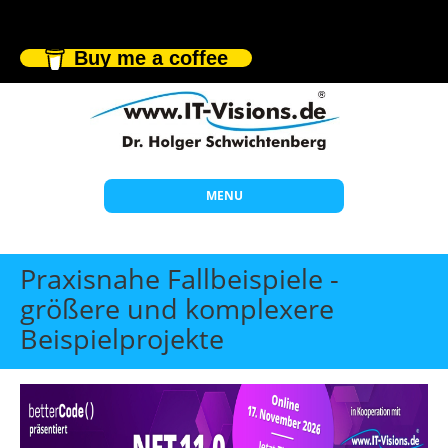
Buy me a coffee
MENU
Start
Praxisnahe Fallbeispiele -
Themen
größere und komplexere
Beispielprojekte
Beratung
Individuelle Schulungen
Offene Seminare
Wissen