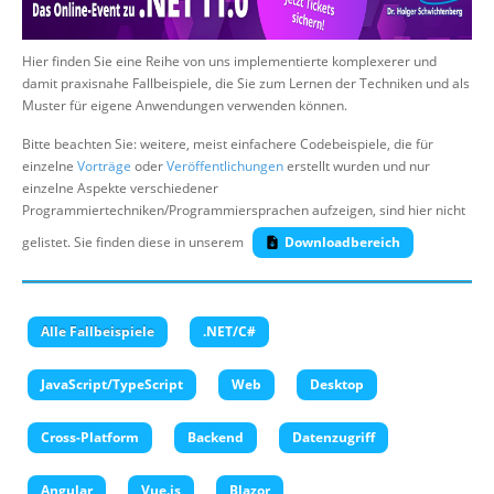
Über uns
Hier finden Sie eine Reihe von uns implementierte komplexerer und
Suche
damit praxisnahe Fallbeispiele, die Sie zum Lernen der Techniken und als
Muster für eigene Anwendungen verwenden können.
Bitte beachten Sie: weitere, meist einfachere Codebeispiele, die für
einzelne
Vorträge
oder
Veröffentlichungen
erstellt wurden und nur
einzelne Aspekte verschiedener
Programmiertechniken/Programmiersprachen aufzeigen, sind hier nicht
gelistet. Sie finden diese in unserem
Downloadbereich
Alle Fallbeispiele
.NET/C#
JavaScript/TypeScript
Web
Desktop
Cross-Platform
Backend
Datenzugriff
Angular
Vue.js
Blazor