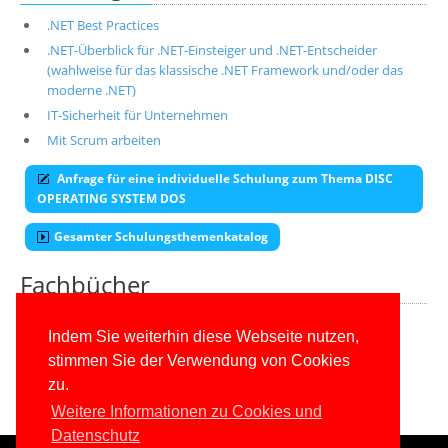
.NET Best Practices
.NET-Überblick für .NET-Einsteiger und .NET-Entscheider
(wahlweise für das klassische .NET Framework und/oder das
moderne .NET)
IT-Sicherheit für Unternehmen
Mit Scrum arbeiten
Anfrage für eine individuelle Schulung zum Thema DISC
OPERATING SYSTEM DOS
Gesamter Schulungsthemenkatalog
Fachbücher
Alle unsere aktuellen Fachbücher
Indem Sie weiterhin diese Webseite nutzen,
stimmen Sie der Verwendung von Cookies
E-Book-Abo für ab 99 Euro im Jahr
zu.
Weitere Informationen zu Cookies und
Datenschutz