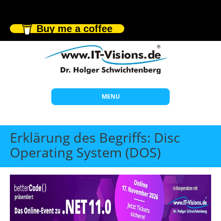
Buy me a coffee
MENU
Start
Erklärung des Begriffs: Disc
Themen
Operating System (DOS)
Beratung
Individuelle Schulungen
Offene Seminare
Wissen