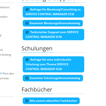
ktiviert.
Anfrage für Beratung/Consulting zu
SERVICE CONTROL MANAGER SCM
tellen
Gesamter Beratungsthemenkatalog
Technischer Support zum SERVICE
CM
CONTROL MANAGER SCM
Schulungen
und
lt bislang
Anfrage für eine individuelle
Schulung zum Thema SERVICE
CONTROL MANAGER SCM
DP
-Port den
Gesamter Schulungsthemenkatalog
Remote-
Fachbücher
Alle unsere aktuellen Fachbücher