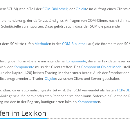
en: SCUM) ist ein Teil der
COM-Bibliothek
, der
Objekt
e im Auftrag eines Clients a
plementierung, der dafür zuständig ist, Anfragen von COM-Clients nach Schnitts
chnittstelle zu antworten. Dazu gehört auch, dass der SCM die passende
t dem SCM; sie rufen
Methode
n in der
COM-Bibliothek
auf, die ihrerseits den S
rderung der Form »Liefere mir irgendeine
Komponente
, die eine Textdatei lesen 
swahl der
Komponente
muss der Client treffen. Das
Component Object Model
stel
(siehe Kapitel 1.20) keinen Trading-Mechanismus bereit. Auch der Standort der
elbst programmierte Trader-
Objekt
e zwischen Client und Server geschaltet.
htbar, da er automatisch gestartet wird. Der SCM verwendet als festen
TCP
-/
U
ollegen« auf einem entfernten Rechner erreichen kann. Sofern ein Client eine 
g vor den in der Registry konfigurierten lokalen
Komponente
n.
fen im Lexikon