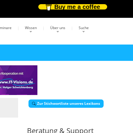
Buy me a coffee
eminare
Wissen
Über uns
Suche
Zur Stichwortliste unseres Lexikons
Beratung & Support