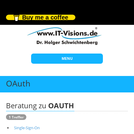
Buy me a coffee
MENU
Start
OAuth
Themen
Beratung
Beratung zu
OAUTH
Individuelle Schulungen
1 Treffer
Offene Seminare
Single-Sign-On
Wissen