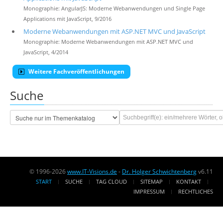
Monographie: AngularJS: Moderne Webanwendungen und Single Page
Applications mit JavaScript, 9/2016
Moderne Webanwendungen mit ASP.NET MVC und JavaScript
Monographie: Moderne Webanwendungen mit ASP.NET MVC und
JavaScript, 4/2014
Weitere Fachveröffentlichungen
Suche
© 1996-2026
www.IT-Visions.de
-
Dr. Holger Schwichtenberg
v6.11
START
SUCHE
TAG CLOUD
SITEMAP
KONTAKT
IMPRESSUM
RECHTLICHES