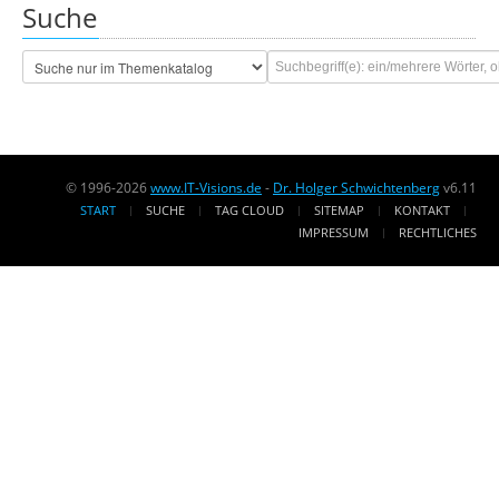
Suche
© 1996-2026
www.IT-Visions.de
-
Dr. Holger Schwichtenberg
v6.11
START
SUCHE
TAG CLOUD
SITEMAP
KONTAKT
IMPRESSUM
RECHTLICHES