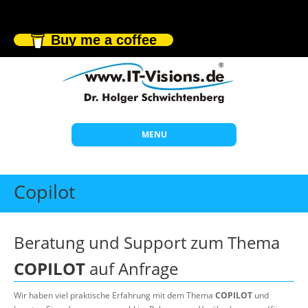
Buy me a coffee
MENU
Start
Copilot
Themen
Beratung
Beratung und Support zum Thema
Individuelle Schulungen
COPILOT
auf Anfrage
Offene Seminare
Wir haben viel praktische Erfahrung mit dem Thema
COPILOT
und
Wissen