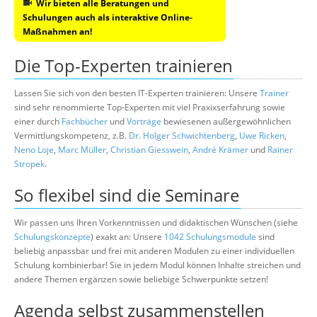
Wir bieten alle Beratungen und
Schulungen auch als interaktive Online-
Maßnahmen an!
Die Top-Experten trainieren
Lassen Sie sich von den besten IT-Experten trainieren: Unsere
Trainer
sind sehr renommierte Top-Experten mit viel Praxixserfahrung sowie
einer durch
Fachbücher
und
Vorträge
bewiesenen außergewöhnlichen
Vermittlungskompetenz, z.B.
Dr. Holger Schwichtenberg
,
Uwe Ricken
,
Neno Loje
,
Marc Müller
,
Christian Giesswein
,
André Krämer
und
Rainer
Stropek
.
So flexibel sind die Seminare
Wir passen uns Ihren Vorkenntnissen und didaktischen Wünschen (siehe
Schulungskonzepte
) exakt an: Unsere
1042 Schulungsmodule
sind
beliebig anpassbar und frei mit anderen Modulen zu einer individuellen
Schulung kombinierbar! Sie in jedem Modul können Inhalte streichen und
andere Themen ergänzen sowie beliebige Schwerpunkte setzen!
Agenda selbst zusammenstellen