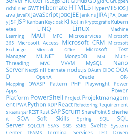
Flutter
Git
Go
Server
GitHub
gRPC
FSLogix
Gruppen
HTML5
Hibernate
IIS
J
GWT
HyperV
iOS
richtlinien
JavaScript
ava
JEE
JIRA
JDBC
Jenkins
JPA
JavaFX
jQuer
JSP
KI
JSF
Kanban
Kotlin
Kubern
y
Keycloak
Kryptografie
Linux
LINQ
etes
Machine
MAUI
Microservices
Learning
MFC
Microsoft
Microsoft CRM
Microsoft Access
365
Microsoft
Microsoft Test
Exchange
Microsoft Office
ML.NET
Manager
MongoDB
Multi-
MSI
Nano
MySQL
Threading
MVVM
MVC
Server
node.js
OOA
nHibernate
OIDC
NextJS
OAuth
D
Oracle
OpenAI
OR-
Pattern
Playwright
OWASP
PHP
Power
Mapping
Power
Apps
PowerShell
Platform
Projektmanagem
Project
ent
Python
React
PWA
RDP
Requirement
Refactoring
Scrum
SAP
Sicherhe
s
Rust
SharePoint
REST
ReSharper
SOA
SQL
Soft Skills
it
SQL
Spring
Server
Svelte
System
SSAS
SSRS
SQLCLR
SSIS
Center
Terminal Services
Test Driven
TEAMS