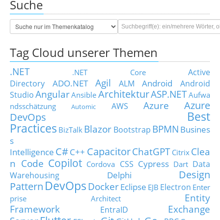
Suche
Tag Cloud unserer Themen
.NET
Active
.NET Core
Agil
ADO.NET
Android
Directory
ALM
Android
Architektur
Angular
ASP.NET
Studio
Ansible
Aufwa
Azure
Azure
AWS
ndsschätzung
Automic
Best
DevOps
Practices
Blazor
BPMN
Busines
Bootstrap
BizTalk
s
C#
Capacitor
ChatGPT
Clea
Intelligence
C++
Citrix
Copilot
n Code
Cypress
CSS
Data
Cordova
Dart
Design
Delphi
Warehousing
DevOps
Pattern
Docker
Eclipse
Electron
EJB
Enter
Entity
prise Architect
Framework
Exchange
EntraID