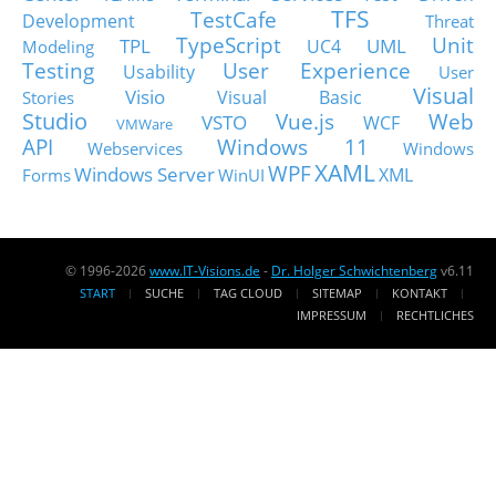
TFS
TestCafe
Development
Threat
TypeScript
Unit
TPL
UML
UC4
Modeling
Testing
User Experience
Usability
User
Visual
Visio
Visual Basic
Stories
Studio
Vue.js
Web
VSTO
WCF
VMWare
API
Windows 11
Webservices
Windows
XAML
WPF
Windows Server
XML
Forms
WinUI
© 1996-2026
www.IT-Visions.de
-
Dr. Holger Schwichtenberg
v6.11
START
SUCHE
TAG CLOUD
SITEMAP
KONTAKT
IMPRESSUM
RECHTLICHES