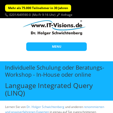
Mehr als 75.000 Teilnehmer in 30 Jahren
0201/649590-0
(Mo-Fr 9-16 Uhr)
Anfrage
MENU
Start
Individuelle Schulung oder Beratungs-
Themen
Workshop - In-House oder online
Beratung
Language Integrated Query
Individuelle Schulungen
(LINQ)
Offene Seminare
Lernen Sie von
Dr. Holger Schwichtenberg
und anderen
renommierten
Wissen
und praxiserfahrenen Experten
in genau auf Sie zugeschnittenen