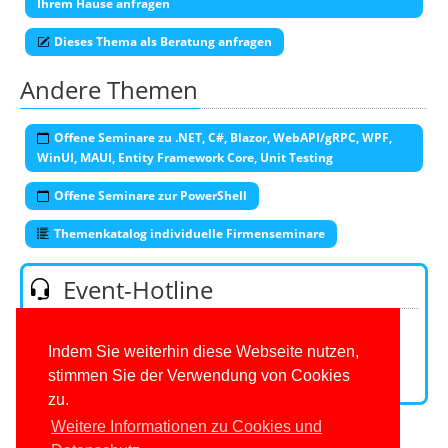
Ihrem Hause anfragen
Dieses Thema als Beratung anfragen
Andere Themen
Offene Seminare zu .NET, C#, Blazor, WebAPI/gRPC, WPF,
WinUI, MAUI, Entity Framework Core, Unit Testing
Offene Seminare zur PowerShell
Themenkatalog individuelle Firmenseminare
Event-Hotline
Telefon:
0201/649590-53
(Mo-Fr 9-16 Uhr)
E-Mail:
Indem Sie weiterhin diese Webseite nutzen,
stimmen Sie der Verwendung von Cookies
Kontaktformular
zu.
Weitere Informationen zu Cookies und