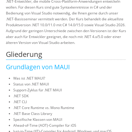
.NET-Entwickler, die mobile Cross-Plattform-Anwendungen entwickeln
wollen. Für diesen Kurs sind gute Syntaxkenntnisse in C# und der
Bedienung von Visual Studio notwendig, die Ihnen gerne durch unser
.NET-Basisseminar vermittelt werden. Der Kurs behandelt die aktuellste
Produktversion .NET 10.0/11.0 mit C# 14.0/15.0 sowie Visual Studio 2026.
Aufgrund der geringen Unterschiede zwischen den Versionen ist der Kurs
aber auch für Entwickler geeignet, die noch mit .NET 4.x/5.0 oder einer
älteren Version von Visual Studio arbeiten.
Gliederung
Grundlagen von MAUI
Was ist .NET MAUI?
Status von .NET MAUI
Support-Zyklus für .NET MAUI
.NET SDK
.NET CLI
.NET Core Runtime vs. Mono Runtime
.NET Base Class Library
Spezifische Klassen von MAUI
Ahead-of-Time (AOT)-Compiler für iOS
Just-in-Time (JIT)-Compiler für Android, Windows und macOS