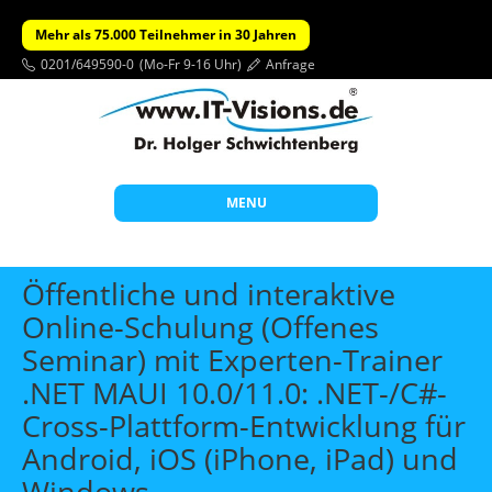
Mehr als 75.000 Teilnehmer in 30 Jahren
0201/649590-0
(Mo-Fr 9-16 Uhr)
Anfrage
MENU
Start
Öffentliche und interaktive
Themen
Online-Schulung (Offenes
Seminar) mit Experten-Trainer
Beratung
.NET MAUI 10.0/11.0: .NET-/C#-
Individuelle Schulungen
Cross-Plattform-Entwicklung für
Offene Seminare
Android, iOS (iPhone, iPad) und
Wissen
Windows