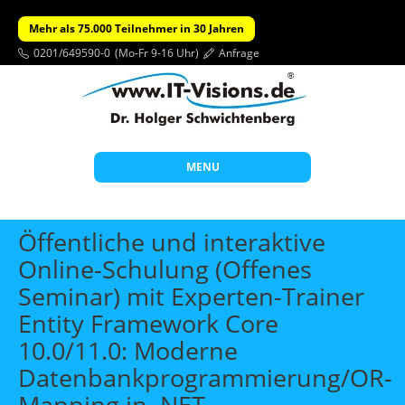
Mehr als 75.000 Teilnehmer in 30 Jahren
0201/649590-0
(Mo-Fr 9-16 Uhr)
Anfrage
MENU
Start
Öffentliche und interaktive
Themen
Online-Schulung (Offenes
Seminar) mit Experten-Trainer
Beratung
Entity Framework Core
Individuelle Schulungen
10.0/11.0: Moderne
Offene Seminare
Datenbankprogrammierung/OR-
Wissen
Mapping in .NET