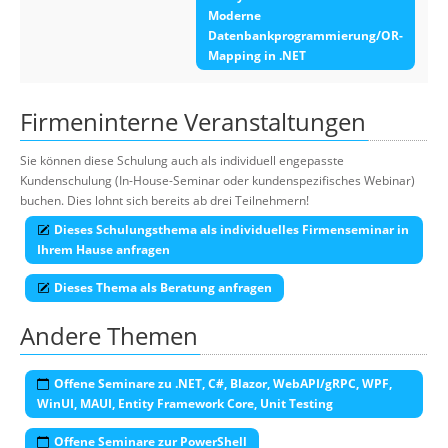
Moderne
Datenbankprogrammierung/OR-
Mapping in .NET
Firmeninterne Veranstaltungen
Sie können diese Schulung auch als individuell engepasste
Kundenschulung (In-House-Seminar oder kundenspezifisches Webinar)
buchen. Dies lohnt sich bereits ab drei Teilnehmern!
Dieses Schulungsthema als individuelles Firmenseminar in
Ihrem Hause anfragen
Dieses Thema als Beratung anfragen
Andere Themen
Offene Seminare zu .NET, C#, Blazor, WebAPI/gRPC, WPF,
WinUI, MAUI, Entity Framework Core, Unit Testing
Offene Seminare zur PowerShell