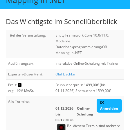
Über uns
Suche
Das Wichtigste im Schnellüberblick
Titel der Veranstaltung:
Entity Framework Core 10.0/11.0:
Moderne
Datenbankprogrammierung/OR-
Mapping in .NET
Ausführungsart:
Interaktive Online-Schulung mit Trainer
Experten-Dozent(en):
Olaf Lischke
Preis:
Frühbucherpreis: 1499,00€ (bis
zzgl. 19% MwSt.
01.11.2026) Spätbucher: 1599,00€
Alle Termine:
01.12.2026
Online-
Anmelden
bis
Schulung
03.12.2026
Bei diesem Termin sind mehrere