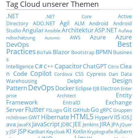
Tag Cloud unserer Themen
.NET
Active
.NET Core
Agil
ADO.NET
Android
Directory
ALM
Android
Architektur
Angular
ASP.NET
Studio
Ansible
Aufwa
Azure
Azure
AWS
ndsschätzung
Automic
Best
DevOps
Practices
Blazor
BPMN
Busines
Bootstrap
BizTalk
s
C#
Capacitor
ChatGPT
Clea
Intelligence
C++
Citrix
Copilot
n Code
Cypress
CSS
Data
Cordova
Dart
Design
Delphi
Warehousing
DevOps
Pattern
Docker
Eclipse
Electron
EJB
Enter
Entity
prise Architect
Framework
Exchange
EntraID
Flutter
Git
Go
Server
GitHub
gRPC
FSLogix
Gruppen
HTML5
Hibernate
IIS
J
GWT
HyperV
iOS
richtlinien
JavaScript
ava
JEE
JIRA
JDBC
Jenkins
JPA
JavaFX
jQuer
JSP
KI
JSF
Kanban
Kotlin
Kubern
y
Keycloak
Kryptografie