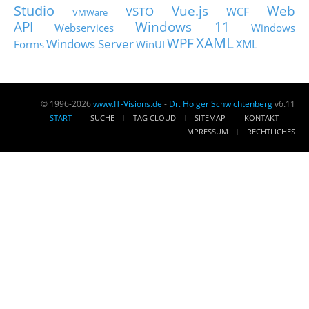
Studio
Vue.js
Web
VSTO
WCF
VMWare
API
Windows 11
Webservices
Windows
XAML
WPF
Windows Server
XML
Forms
WinUI
© 1996-2026
www.IT-Visions.de
-
Dr. Holger Schwichtenberg
v6.11
START
SUCHE
TAG CLOUD
SITEMAP
KONTAKT
IMPRESSUM
RECHTLICHES