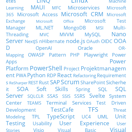
Linux
LINQ
etes
Machine
MAUI
Microservices
Learning
MFC
Microsoft
Microsoft CRM
Microsoft Access
365
Microsoft
Microsoft Test
Exchange
Microsoft Office
ML.NET
Manager
MongoDB
Multi-
MSI
Nano
MySQL
Threading
MVVM
MVC
Server
node.js
OOA
nHibernate
OIDC
NextJS
OAuth
D
Oracle
OpenAI
OR-
Pattern
Playwright
OWASP
PHP
Power
Mapping
Power
Apps
PowerShell
Platform
Projektmanagem
Project
ent
Python
React
PWA
RDP
Requirement
Refactoring
Scrum
SAP
Sicherhe
s
Rust
SharePoint
REST
ReSharper
SOA
SQL
Soft Skills
it
SQL
Spring
Server
Svelte
System
SSAS
SSRS
SQLCLR
SSIS
Center
Terminal Services
Test Driven
TEAMS
TFS
TestCafe
Development
Threat
TypeScript
Unit
TPL
UML
UC4
Modeling
Testing
User Experience
Usability
User
Visual
Visio
Visual Basic
Stories