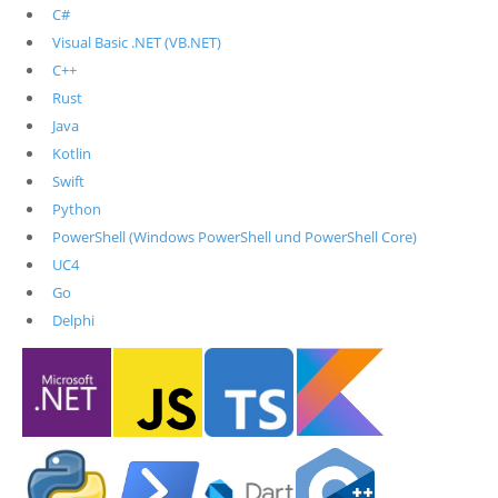
C#
Visual Basic .NET (VB.NET)
C++
Rust
Java
Kotlin
Swift
Python
PowerShell (Windows PowerShell und PowerShell Core)
UC4
Go
Delphi