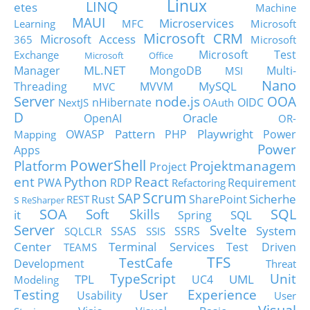
Linux
LINQ
etes
Machine
MAUI
Microservices
Learning
MFC
Microsoft
Microsoft CRM
Microsoft Access
365
Microsoft
Microsoft Test
Exchange
Microsoft Office
ML.NET
Manager
MongoDB
Multi-
MSI
Nano
MySQL
Threading
MVVM
MVC
Server
node.js
OOA
nHibernate
OIDC
NextJS
OAuth
D
Oracle
OpenAI
OR-
Pattern
Playwright
OWASP
PHP
Power
Mapping
Power
Apps
PowerShell
Platform
Projektmanagem
Project
ent
Python
React
PWA
RDP
Requirement
Refactoring
Scrum
SAP
Sicherhe
s
Rust
SharePoint
REST
ReSharper
SOA
SQL
Soft Skills
it
SQL
Spring
Server
Svelte
System
SSAS
SSRS
SQLCLR
SSIS
Center
Terminal Services
Test Driven
TEAMS
TFS
TestCafe
Development
Threat
TypeScript
Unit
TPL
UML
UC4
Modeling
Testing
User Experience
Usability
User