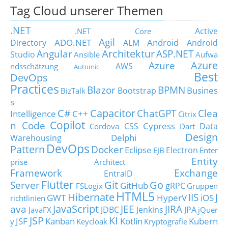
Tag Cloud unserer Themen
.NET
Active
.NET Core
Agil
ADO.NET
Android
Directory
ALM
Android
Architektur
Angular
ASP.NET
Studio
Ansible
Aufwa
Azure
Azure
AWS
ndsschätzung
Automic
Best
DevOps
Practices
Blazor
BPMN
Busines
Bootstrap
BizTalk
s
C#
Capacitor
ChatGPT
Clea
Intelligence
C++
Citrix
Copilot
n Code
Cypress
CSS
Data
Cordova
Dart
Design
Delphi
Warehousing
DevOps
Pattern
Docker
Eclipse
Electron
EJB
Enter
Entity
prise Architect
Framework
Exchange
EntraID
Flutter
Git
Go
Server
GitHub
gRPC
FSLogix
Gruppen
HTML5
Hibernate
IIS
J
GWT
HyperV
iOS
richtlinien
JavaScript
ava
JEE
JIRA
JDBC
Jenkins
JPA
JavaFX
jQuer
JSP
KI
JSF
Kanban
Kotlin
Kubern
y
Keycloak
Kryptografie