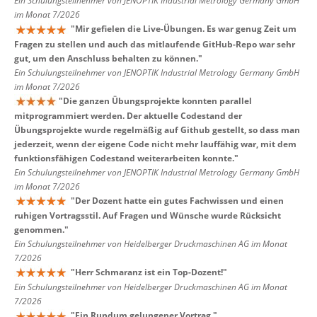
Ein Schulungsteilnehmer von JENOPTIK Industrial Metrology Germany GmbH
im Monat 7/2026
"
Mir gefielen die Live-Übungen. Es war genug Zeit um
Fragen zu stellen und auch das mitlaufende GitHub-Repo war sehr
gut, um den Anschluss behalten zu können.
"
Ein Schulungsteilnehmer von JENOPTIK Industrial Metrology Germany GmbH
im Monat 7/2026
"
Die ganzen Übungsprojekte konnten parallel
mitprogrammiert werden. Der aktuelle Codestand der
Übungsprojekte wurde regelmäßig auf Github gestellt, so dass man
jederzeit, wenn der eigene Code nicht mehr lauffähig war, mit dem
funktionsfähigen Codestand weiterarbeiten konnte.
"
Ein Schulungsteilnehmer von JENOPTIK Industrial Metrology Germany GmbH
im Monat 7/2026
"
Der Dozent hatte ein gutes Fachwissen und einen
ruhigen Vortragsstil. Auf Fragen und Wünsche wurde Rücksicht
genommen.
"
Ein Schulungsteilnehmer von Heidelberger Druckmaschinen AG im Monat
7/2026
"
Herr Schmaranz ist ein Top-Dozent!
"
Ein Schulungsteilnehmer von Heidelberger Druckmaschinen AG im Monat
7/2026
"
Ein Rundum gelungener Vortrag.
"